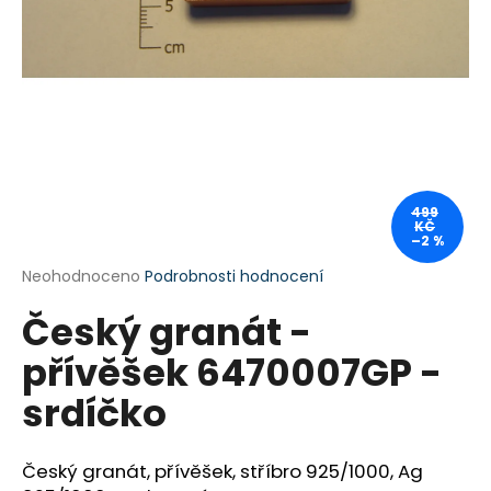
a
j
í
t
?
499
KČ
–2 %
HLEDAT
Průměrné
Neohodnoceno
Podrobnosti hodnocení
hodnocení
Český granát -
produktu
je
D
přívěšek 6470007GP -
0,0
o
z
p
srdíčko
5
o
hvězdiček.
r
u
Český granát, přívěšek, stříbro 925/1000, Ag