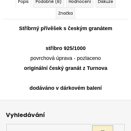
Popis
Podobné (8)
Hodnocení
Diskuze
Značka
Stříbrný přívěšek s českým granátem
stříbro 925/1000
povrchová úprava - pozlaceno
originální český granát z Turnova
dodáváno v dárkovém balení
Z
á
Vyhledávání
p
a