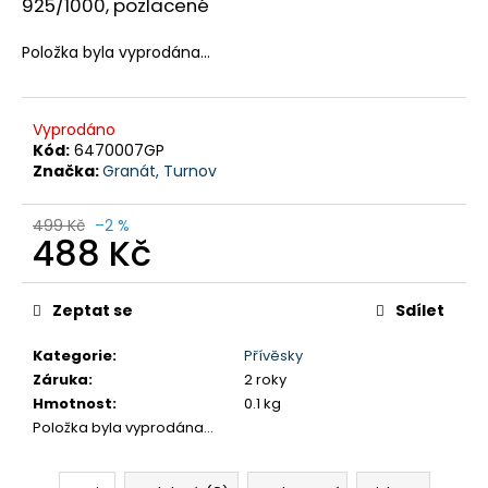
č
925/1000, pozlacené
u
j
Položka byla vyprodána…
e
m
e
Vyprodáno
Kód:
6470007GP
Značka:
Granát, Turnov
RALPH
LAUREN
PÁNSKÝ
499 Kč
–2 %
488 Kč
SVETR
TM.MODRÝ
Měrná
1
cena:
499
Zeptat se
Sdílet
Kč
Původně:
Kategorie
:
Přívěsky
1
Záruka
:
2 roky
990
Kč
Hmotnost
:
0.1 kg
Položka byla vyprodána…