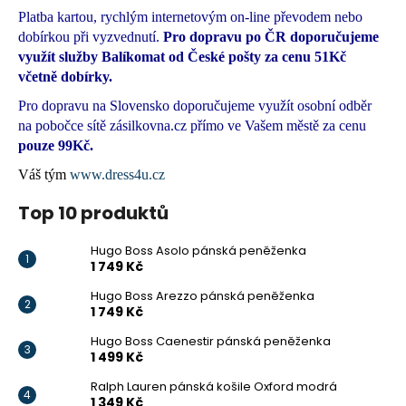
Platba kartou, rychlým internetovým on-line převodem nebo
dobírkou při vyzvednutí.
Pro dopravu po ČR doporučujeme
využít služby Balíkomat od České pošty za cenu 51Kč
včetně dobírky.
Pro dopravu na Slovensko doporučujeme využít osobní odběr
na pobočce sítě zásilkovna.cz přímo ve Vašem městě za cenu
pouze 99Kč.
Váš tým
www.dress4u.cz
Top 10 produktů
Hugo Boss Asolo pánská peněženka
1 749 Kč
Hugo Boss Arezzo pánská peněženka
1 749 Kč
Hugo Boss Caenestir pánská peněženka
1 499 Kč
Ralph Lauren pánská košile Oxford modrá
1 349 Kč