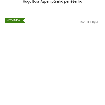
č
Hugo Boss Aspen pánská peněženka
u
j
e
NOVINKA
m
Kód:
HB-B/M
e
HUGO
BOSS
ASOLO
PÁNSKÁ
PENĚŽENKA
1
749
Kč
Původně:
2
699
Kč