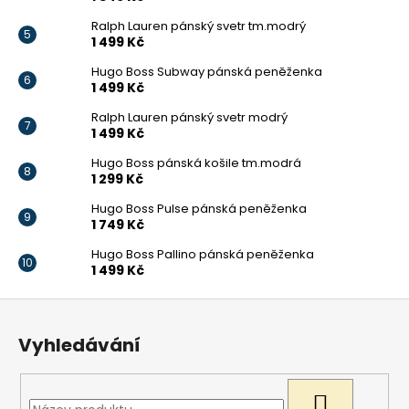
Ralph Lauren pánský svetr tm.modrý
1 499 Kč
Hugo Boss Subway pánská peněženka
1 499 Kč
Ralph Lauren pánský svetr modrý
1 499 Kč
Hugo Boss pánská košile tm.modrá
1 299 Kč
Hugo Boss Pulse pánská peněženka
1 749 Kč
Hugo Boss Pallino pánská peněženka
1 499 Kč
Z
á
Vyhledávání
p
a
t
HLEDAT