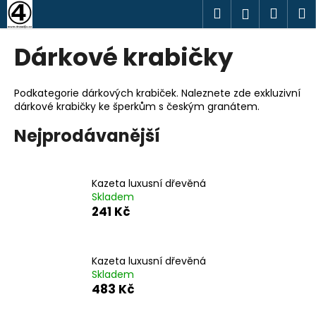
K
Přejít
Hledat
Náku
M
Přihlášen
na
o
obsah
Zpět
Zpět
košík
š
Dárkové krabičky
í
C
k
o
Podkategorie dárkových krabiček. Naleznete zde exkluzivní
dárkové krabičky ke šperkům s českým granátem.
p
o
Nejprodávanější
t
ř
e
Kazeta luxusní dřevěná
Skladem
b
241 Kč
u
j
e
Kazeta luxusní dřevěná
Skladem
t
483 Kč
e
n