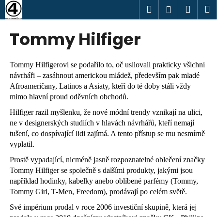
K
Přejít
Hledat
Náku
M
Přihlášen
na
o
obsah
Zpět
Zpět
košík
š
Tommy Hilfiger
í
C
k
o
Tommy Hilfigerovi se podařilo to, oč usilovali prakticky všichni
p
návrháři – zasáhnout americkou mládež, především pak mladé
Afroameričany, Latinos a Asiaty, kteří do té doby stáli vždy
o
mimo hlavní proud oděvních obchodů.
t
Hilfiger razil myšlenku, že nové módní trendy vznikají na ulici,
ř
ne v designerských studiích v hlavách návrhářů, kteří nemají
e
tušení, co dospívající lidi zajímá. A tento přístup se mu nesmírně
b
vyplatil.
u
Prostě vypadající, nicméně jasně rozpoznatelné oblečení značky
j
Tommy Hilfiger se společně s dalšími produkty, jakými jsou
e
například hodinky, kabelky anebo oblíbené parfémy (Tommy,
t
Tommy Girl, T-Men, Freedom), prodávají po celém světě.
e
Své impérium prodal v roce 2006 investiční skupině, která jej
n