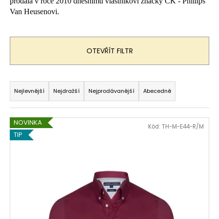
prodala v roce 2010 dnešnímu vlastníkovi značky CK - Phillips
a
Van Heusenovi.
j
í
t
OTEVŘÍT FILTR
?
Ř
a
Nejlevnější
Nejdražší
Nejprodávanější
Abecedně
z
HLEDAT
e
V
NOVINKA
n
Kód:
TH-M-E44-R/M
ý
TIP
í
p
p
D
i
o
r
s
p
o
p
o
d
r
r
u
u
o