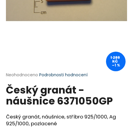
a
j
í
t
?
1 289
KČ
–1 %
HLEDAT
Průměrné
Neohodnoceno
Podrobnosti hodnocení
hodnocení
Český granát -
produktu
je
D
náušnice 6371050GP
0,0
o
z
p
5
o
hvězdiček.
Český granát, náušnice, stříbro 925/1000, Ag
r
925/1000, pozlacené
u