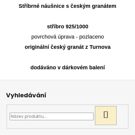
Stříbrné náušnice s českým granátem
stříbro 925/1000
povrchová úprava - pozlaceno
originální český granát z Turnova
dodáváno v dárkovém balení
Z
á
Vyhledávání
p
a
t
HLEDAT
í