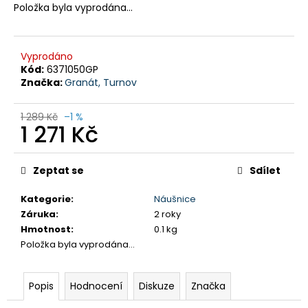
č
Položka byla vyprodána…
u
j
e
Vyprodáno
m
Kód:
6371050GP
e
Značka:
Granát, Turnov
1 289 Kč
–1 %
RALPH
1 271 Kč
LAUREN
PÁNSKÝ
Měrná
SVETR
MODRÝ
cena:
Zeptat se
Sdílet
1
499
Kategorie
:
Náušnice
Kč
Záruka
:
2 roky
Původně:
1
Hmotnost
:
0.1 kg
990
Položka byla vyprodána…
Kč
Popis
Hodnocení
Diskuze
Značka