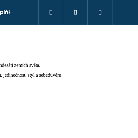
Hledat
Přihlášení
Nákupní
plňky
Prodávané značky
Obchodní podmí
košík
desáti zemích světa.
, jedinečnost, styl a sebedůvěru.
Následující