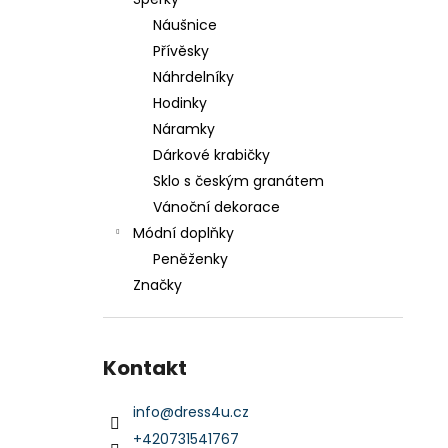
HUGO BOSS ASOLO PÁNSKÁ PENĚŽENKA
l
Náušnice
1 749 Kč
Původně:
2 699 Kč
Přívěsky
Náhrdelníky
Hodinky
Náramky
Dárkové krabičky
Sklo s českým granátem
Vánoční dekorace
Módní doplňky
Peněženky
Značky
Kontakt
info
@
dress4u.cz
+420731541767