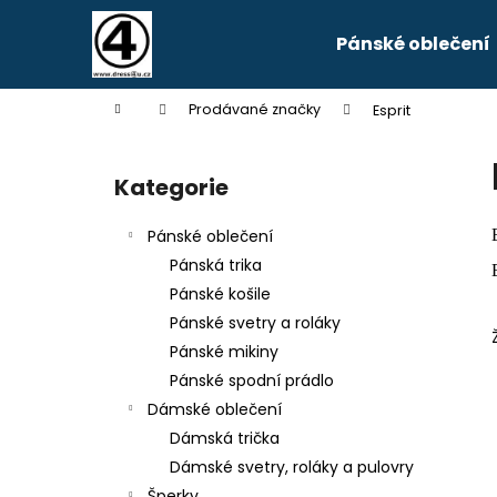
K
Přejít
na
o
Pánské oblečení
obsah
Zpět
Zpět
š
do
do
í
Domů
Prodávané značky
Esprit
k
obchodu
obchodu
P
o
Kategorie
Přeskočit
s
kategorie
t
Pánské oblečení
r
Pánská trika
a
Pánské košile
n
Pánské svetry a roláky
n
Pánské mikiny
í
Pánské spodní prádlo
p
Dámské oblečení
a
Dámská trička
n
Dámské svetry, roláky a pulovry
e
Šperky