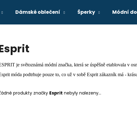
Dámské oblečení
Šperky
Módní do
Co potřebujete najít?
Esprit
HLEDAT
ESPRIT je světoznámá módní značka, která se úspěšně etablovala v osm
Esprit móda podtrhuje pouze to, co už v sobě Esprit zákazník má - krásu
Doporučujeme
Žádné produkty značky
Esprit
nebyly nalezeny...