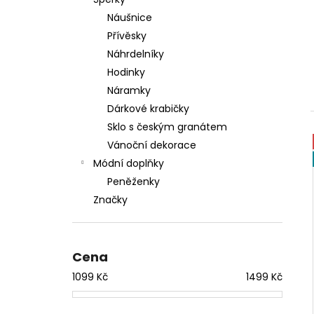
HUGO BOSS ASOLO PÁNSKÁ PENĚŽENKA
l
Náušnice
1 749 Kč
Původně:
2 699 Kč
Přívěsky
Náhrdelníky
Hodinky
Náramky
Dárkové krabičky
Sklo s českým granátem
Vánoční dekorace
Módní doplňky
Peněženky
Značky
Cena
1099
Kč
1499
Kč