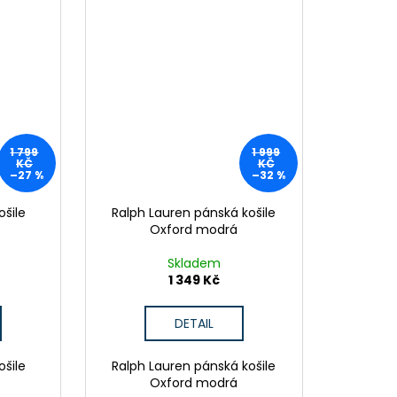
1 799
1 999
KČ
KČ
–27 %
–32 %
ošile
Ralph Lauren pánská košile
Oxford modrá
Skladem
1 349 Kč
DETAIL
ošile
Ralph Lauren pánská košile
Oxford modrá