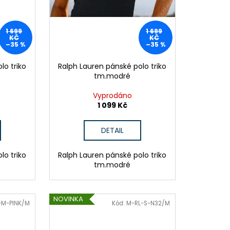
1 699
1 699
KČ
KČ
–35 %
–35 %
lo triko
Ralph Lauren pánské polo triko
tm.modré
Vyprodáno
1 099 Kč
DETAIL
lo triko
Ralph Lauren pánské polo triko
tm.modré
NOVINKA
-M-PINK/M
Kód:
M-RL-S-N32/M