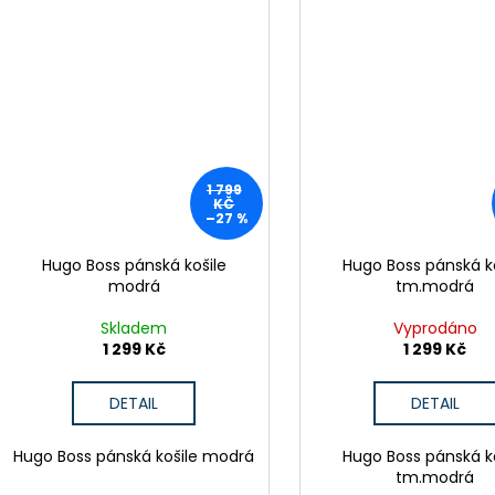
1 799
KČ
–27 %
Hugo Boss pánská košile
Hugo Boss pánská k
modrá
tm.modrá
Skladem
Vyprodáno
1 299 Kč
1 299 Kč
DETAIL
DETAIL
Hugo Boss pánská košile modrá
Hugo Boss pánská k
tm.modrá