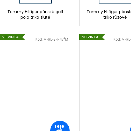
Tommy Hilfiger pánské golf
Tommy Hilfiger pánsk
polo triko žluté
triko růžové
NOVINKA
NOVINKA
Kód:
M-RL-S-N47/M
Kód:
M-RL
1 699
KČ