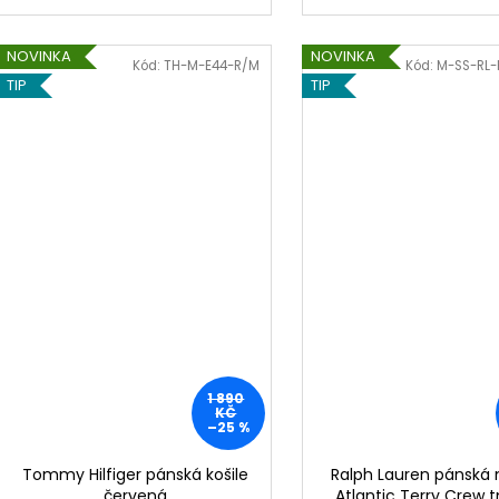
NOVINKA
NOVINKA
Kód:
TH-M-E44-R/M
Kód:
M-SS-RL-
TIP
TIP
1 890
KČ
–25 %
Tommy Hilfiger pánská košile
Ralph Lauren pánská 
červená
Atlantic Terry Crew