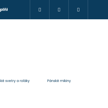
Hledat
Přihlášení
Nákupní
plňky
Prodávané značky
Obchodní podmí
košík
ké svetry a roláky
Pánské mikiny
Následující