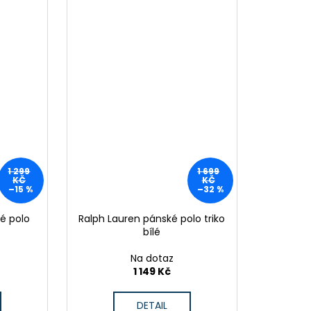
1 299
1 699
KČ
KČ
–15 %
–32 %
é polo
Ralph Lauren pánské polo triko
bílé
Na dotaz
1 149 Kč
DETAIL