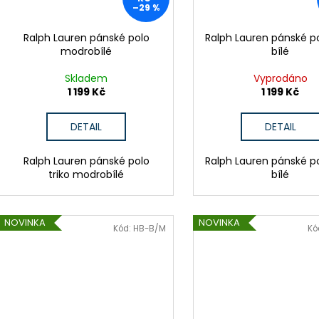
–29 %
Ralph Lauren pánské polo
Ralph Lauren pánské po
modrobílé
bílé
Skladem
Vyprodáno
1 199 Kč
1 199 Kč
DETAIL
DETAIL
Ralph Lauren pánské polo
Ralph Lauren pánské po
triko modrobílé
bílé
NOVINKA
NOVINKA
Kód:
HB-B/M
Kó