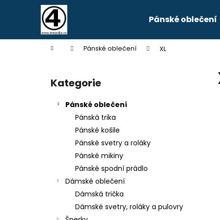
K
Přejít
na
o
Pánské oblečení
obsah
Zpět
Zpět
š
do
do
í
Domů
Pánské oblečení
XL
k
obchodu
obchodu
P
o
Kategorie
Přeskočit
s
kategorie
t
Pánské oblečení
r
Pánská trika
a
Pánské košile
n
Pánské svetry a roláky
n
Pánské mikiny
í
Pánské spodní prádlo
p
Dámské oblečení
a
Dámská trička
n
Dámské svetry, roláky a pulovry
e
Šperky