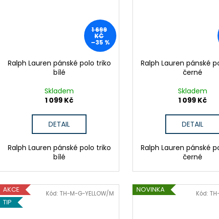
k
t
ů
1 699
KČ
–35 %
Ralph Lauren pánské polo triko
Ralph Lauren pánské po
bílé
černé
Skladem
Skladem
1 099 Kč
1 099 Kč
DETAIL
DETAIL
Ralph Lauren pánské polo triko
Ralph Lauren pánské po
bílé
černé
AKCE
NOVINKA
Kód:
TH-M-G-YELLOW/M
Kód:
TH
TIP