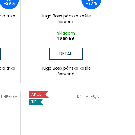
–29 %
–27 %
lo triko
Hugo Boss pánská košile
červená
Skladem
1 299 Kč
DETAIL
lo triko
Hugo Boss pánská košile
červená
AKCE
d:
HB-N/M
Kód:
M4-B/M
TIP