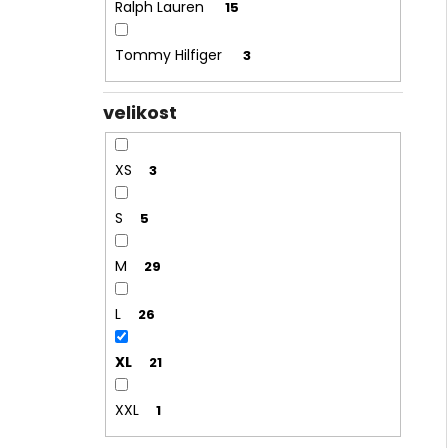
Ralph Lauren
15
Tommy Hilfiger
3
velikost
XS
3
S
5
M
29
L
26
XL
21
XXL
1