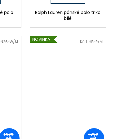
é polo
Ralph Lauren pánské polo triko
bílé
NOVINKA
-N26-W/M
Kód:
HB-R/M
1 699
1 799
KČ
KČ