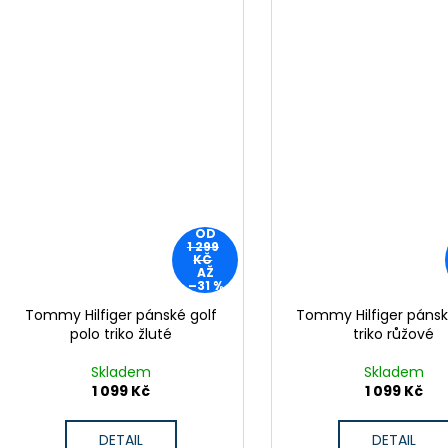
OD
1 299
KČ
AŽ
–31 %
Tommy Hilfiger pánské golf
Tommy Hilfiger pánsk
polo triko žluté
triko růžové
Skladem
Skladem
1 099 Kč
1 099 Kč
DETAIL
DETAIL