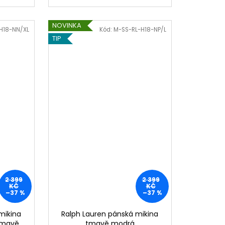
NOVINKA
H18-NN/XL
Kód:
M-SS-RL-H18-NP/L
TIP
2 399
2 399
KČ
KČ
–37 %
–37 %
mikina
Ralph Lauren pánská mikina
 tmavě
tmavě modrá