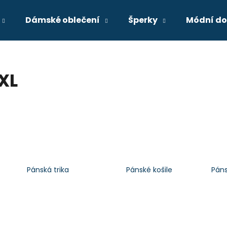
Dámské oblečení
Šperky
Módní do
Co potřebujete najít?
XL
HLEDAT
Doporučujeme
Pánská trika
Pánské košile
Páns