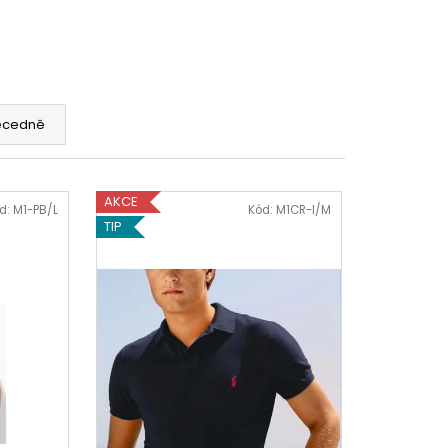
NESTIR PÁNSKÁ
 Kč
ecedně
AKCE
d:
M1-PB/L
Kód:
M1CR-I/M
TIP